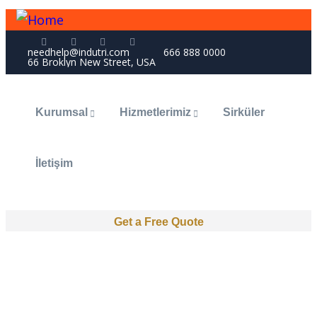
needhelp@indutri.com
666 888 0000
66 Broklyn New Street, USA
Kurumsal
Hizmetlerimiz
Sirküler
İletişim
Get a Free Quote